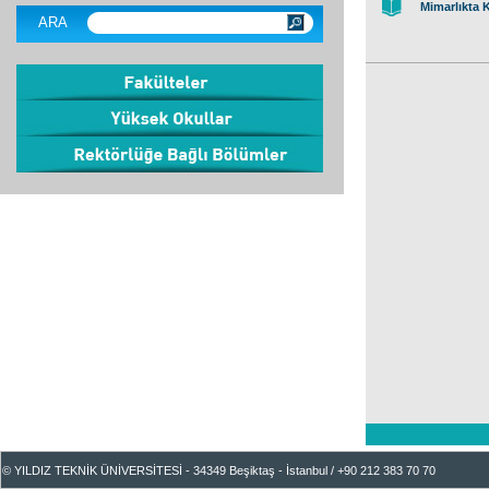
Mimarlıkta K
ARA
© YILDIZ TEKNİK ÜNİVERSİTESİ - 34349 Beşiktaş - İstanbul / +90 212 383 70 70